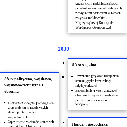
gagauskich i naddniestrzańskich
przedsiębiorstw współdziałających
z rosyjskimi partnerami w ramach
rosyjsko-mołdawskiej
Międzyrządowej Komisji ds.
Współpracy Gospodarczej
2030
Sfera socjalna
Przyznanie językowi rosyjskiemu
Sfery polityczna, wojskowa,
statusu języka komunikacji
wojskowo-techniczna i
międzyetnicznej
Zapewnienie trwałej, znaczącej
obronna
obecności rosyjskich mediów w
przestrzeni informacyjnej
Stworzenie trwałych prorosyjskich
Mołdawii
grup wpływu w mołdawskich
elitach politycznych i
gospodarczych
Zapewnienie zbieżności stanowisk
Handel i gospodarka
przywódców Mołdawii i