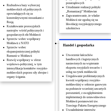
pozarządowych
Rozbudowa bazy wyborczej
Utrudnianie realizacji polityki
mołdawskich sił politycznych
„Romanizacji” Mołdawian
opowiadających się za
Zagwarantowanie, że władze
konstruktywnymi stosunkami z
Mołdawii nie zgodzą się na
Rosją
likwidację rosyjskojęzycznego
Kształtowanie prorosyjskich
szkolnictwa
nastrojów wśród politycznych i
gospodarczych elit Mołdawii
Sprzeciw wobec współpracy
Mołdawii z NATO
Handel i gospodarka
Sprzeciw wobec
ekspansjonistycznej polityki
Utworzenie łańcuchów
Rumunii w Mołdawii
handlowych i logistycznych
Rozwój współpracy w sferze
nastawionych na wspieranie
wojskowo-politycznej, w tym
eksportu rosyjskich towarów i
intensyfikacja kontaktów rosyjsko-
usług na rynek mołdawski
mołdawskich poprzez siły zbrojne i
Uregulowanie problematycznych
organy ścigania.
kwestii współpracy rosyjsko-
mołdawskiej w sektorze gazowym
na podstawie wcześniej zawartych
porozumień, z uwzględnieniem
implementacji do ustawodawstwa
Mołdawii postanowień tzw.
Trzeciego Pakietu Energetycznego
Uwzględnienie interesów