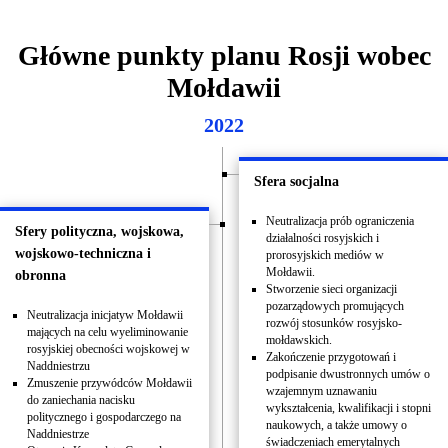
Główne punkty planu Rosji wobec
Mołdawii
2022
Sfera socjalna
Neutralizacja prób ograniczenia
Sfery polityczna, wojskowa,
działalności rosyjskich i
wojskowo-techniczna i
prorosyjskich mediów w
Mołdawii.
obronna
Stworzenie sieci organizacji
pozarządowych promujących
Neutralizacja inicjatyw Mołdawii
rozwój stosunków rosyjsko-
mających na celu wyeliminowanie
mołdawskich.
rosyjskiej obecności wojskowej w
Zakończenie przygotowań i
Naddniestrzu
podpisanie dwustronnych umów o
Zmuszenie przywódców Mołdawii
wzajemnym uznawaniu
do zaniechania nacisku
wykształcenia, kwalifikacji i stopni
politycznego i gospodarczego na
naukowych, a także umowy o
Naddniestrze
świadczeniach emerytalnych